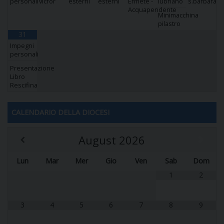
personali
vicfor
esterni
esterni
Ermete -
lubriano
s.barbara
Acquapendente
Minimacchina
pilastro
31
Impegni
personali
Presentazione
Libro
Rescifina
CALENDARIO DELLA DIOCESI
August
2026
Lun
Mar
Mer
Gio
Ven
Sab
Dom
1
2
3
4
5
6
7
8
9