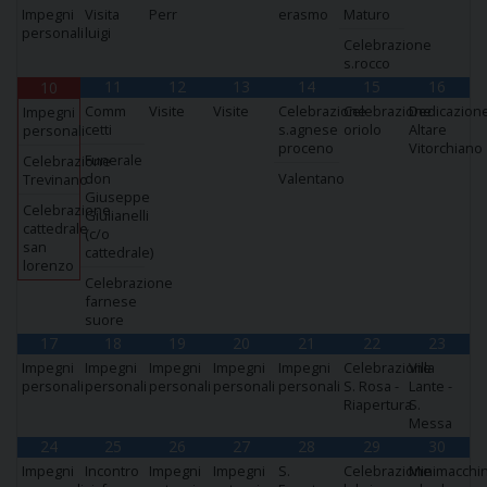
Impegni
Visita
Perr
erasmo
Maturo
personali
luigi
Celebrazione
s.rocco
11
12
13
14
15
16
10
Comm
Visite
Visite
Celebrazione
Celebrazione
Dedicazion
Impegni
cetti
s.agnese
oriolo
Altare
personali
proceno
Vitorchiano
Funerale
Celebrazione
don
Valentano
Trevinano
Giuseppe
Celebrazione
Giulianelli
cattedrale
(c/o
san
cattedrale)
lorenzo
Celebrazione
farnese
suore
17
18
19
20
21
22
23
Impegni
Impegni
Impegni
Impegni
Impegni
Celebrazione
Villa
personali
personali
personali
personali
personali
S. Rosa -
Lante -
Riapertura
S.
Messa
24
25
26
27
28
29
30
Impegni
Incontro
Impegni
Impegni
S.
Celebrazione
Minimacchi