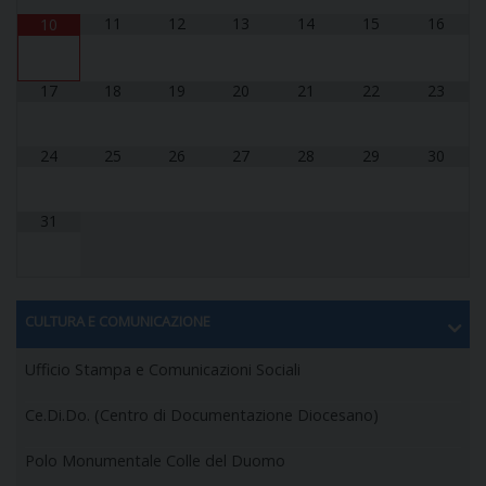
11
12
13
14
15
16
10
17
18
19
20
21
22
23
24
25
26
27
28
29
30
31
CULTURA E COMUNICAZIONE
Ufficio Stampa e Comunicazioni Sociali
Ce.Di.Do. (Centro di Documentazione Diocesano)
Polo Monumentale Colle del Duomo