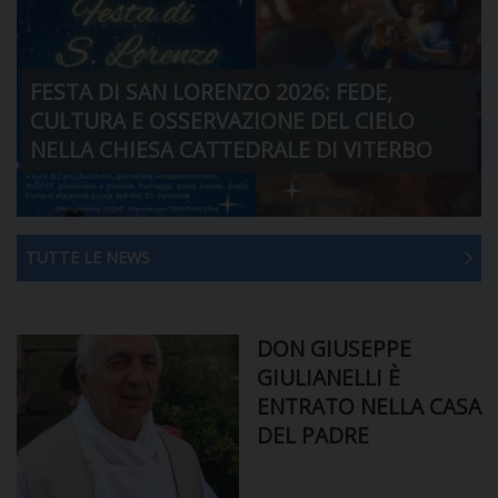
DIOCESI
FESTA DI SAN LORENZO 2026: FEDE,
CULTURA E OSSERVAZIONE DEL CIELO
CURIA
NELLA CHIESA CATTEDRALE DI VITERBO
CLERO
TUTTE LE NEWS
C
PARROCCHIE
DON GIUSEPPE
C
GIULIANELLI È
ENTRATO NELLA CASA
P
CONTATTI
DEL PADRE
C
C
P