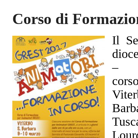
Corso di Formazio
Il S
dioc
– A
cors
Vite
Barb
Tusc
Lour