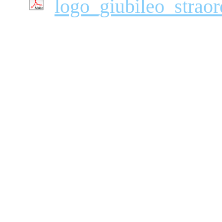
logo_giubileo_straor