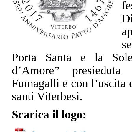
fe
D
a
s
Porta Santa e la Sole
d’Amore” presieduta
Fumagalli e con l’uscita d
santi Viterbesi.
Scarica il logo: