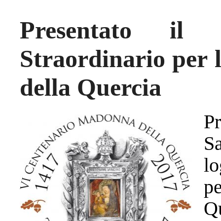
Presentato il 
Straordinario per 
della Quercia
P
Sa
lo
pe
Qu