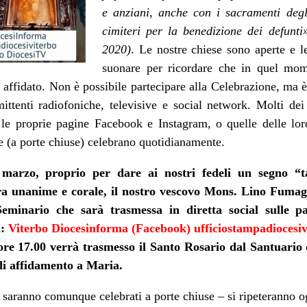
e anziani, anche con i sacramenti degli
cimiteri per la benedizione dei defun
2020)
. Le nostre chiese sono aperte e 
suonare per ricordare che in quel mome
 affidato. Non è possibile partecipare alla Celebrazione, ma è
ittenti radiofoniche, televisive e social network. Molti dei
 le proprie pagine Facebook e Instagram, o quelle delle lor
 (a porte chiuse) celebrano quotidianamente.
arzo, proprio per dare ai nostri fedeli un segno “ta
ra unanime e corale, il nostro vescovo Mons. Lino Fumaga
 Seminario che sarà trasmessa in diretta social sulle 
i:
Viterbo Diocesinforma (Facebook) ufficiostampadiocesiv
 ore 17.00 verrà trasmesso il Santo Rosario dal Santuari
di affidamento a Maria.
saranno comunque celebrati a porte chiuse – si ripeteranno o