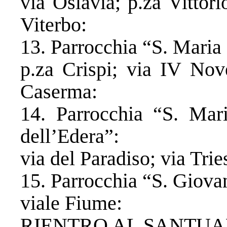
via Oslavia; p.za Vittor
Viterbo:
13. Parrocchia “S. Maria 
​p.za Crispi; via IV Nov
Caserma:
​14. Parrocchia “S. Mar
dell’Edera”:
​via del Paradiso; via Tri
​15. Parrocchia “S. Giova
​​viale Fiume:
RIENTRO AL SANTUA