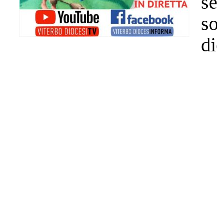
s
s
di