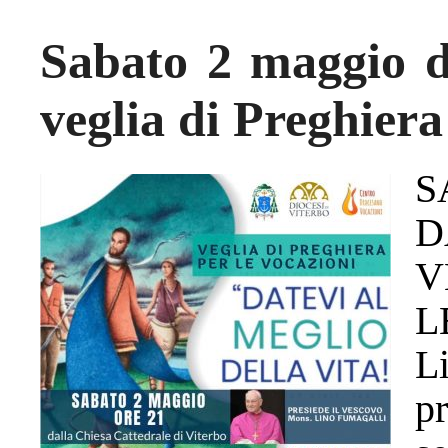
Sabato 2 maggio di
veglia di Preghiera
S
D
V
L
L
p