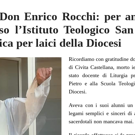
 Don Enrico Rocchi: per a
so l’Istituto Teologico San
ca per laici della Diocesi
Ricordiamo con gratitudine do
di Civita Castellana, morto i
stato docente di Liturgia pr
Pietro e alla Scuola Teologi
Diocesi.
Aveva con i suoi alunni un r
legami semplici e sinceri di 
sacerdotali non mancava mai.
Il ricordo affettuoso si fa pre