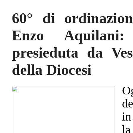
60° di ordinazio
Enzo Aquilani:
presieduta da Ves
della Diocesi
O
de
in
la