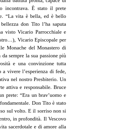
 dalla battuta pronta, capace di
o incontrava. È stato il prete
re. “La vita è bella, ed è bello
 bellezza don Tito l’ha saputa
ha visto Vicario Parrocchiale e
astro…), Vicario Episcopale per
delle Monache del Monastero di
ta da sempre la sua passione più
osità e una convinzione tutta
 a vivere l’esperienza di fede,
ativa nel nostro Presbiterio. Un
te attiva e responsabile. Bruce
 un prete: “Era un brav’uomo e
fondamentale. Don Tito è stato
 sul volto. E il sorriso non si
entro, in profondità. Il Vescovo
vita sacerdotale e di amore alla