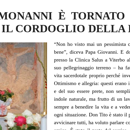
MONANNI È TORNATO
 IL CORDOGLIO DELLA 
“Non ho visto mai un pessimista c
bene”, diceva Papa Giovanni. E d
presso la Clinica Salus a Viterbo a
suo pellegrinaggio terreno – ha fa
vita sacerdotale proprio perché inv
Ottimismo e allegria: questi erano i 
e del suo essere prete, non sempl
indole naturale, ma frutto di un la
sempre a benedire la vita e a vede
ogni situazione. Don Tito è stato il 
avvicinare tutti, ha voluto parlare co