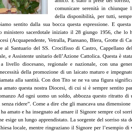
amico. È stato il prete del sorriso,
comunicare serenità in chiunque l
della disponibilità, per tutti, semp
biamo sentito dalla sua bocca questa espressione. E questa
uo ministero sacerdotale iniziato il 28 giungo 1956, che lo 
ocesi (Acquapendente, Vetralla, Piansano, Blera, Grotte di C
re al Santuario del SS. Crocifisso di Castro, Cappellano 
ale, e Assistente unitario dell’Azione Cattolica. Questa è sta
 a livello diocesano, regionale e nazionale, con una gener
 necessità della promozione di un laicato maturo e impegnato
amata alla santità. Con don Tito se ne va una figura signific
ha amato questa nostra Diocesi, di cui si è sempre sentito par
romanzo Ad ogni uomo un soldo, abbozza questo ritratto di
 senza ridere”. Come a dire che gli mancava una dimensione 
ha amato e ha insegnato ad amare il Signore sempre col sorriso
e esige un lungo apprendistato. La sorgente del sorriso sta d
 Chiesa locale, mentre ringraziano il Signore per l’esempio di 