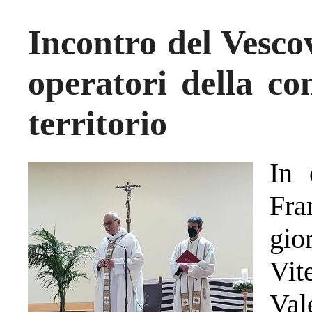
Incontro del Vescov
operatori della co
territorio
In 
Fra
gio
Vit
Val