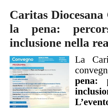
Caritas Diocesana
la pena: percor
inclusione nella re
La Car
conveg
pena: 
inclusi
L’even