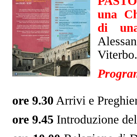
PASTO
una Ch
di una
Alessan
Viterbo
Progra
ore 9.30
Arrivi e Preghier
ore 9.45
Introduzione de