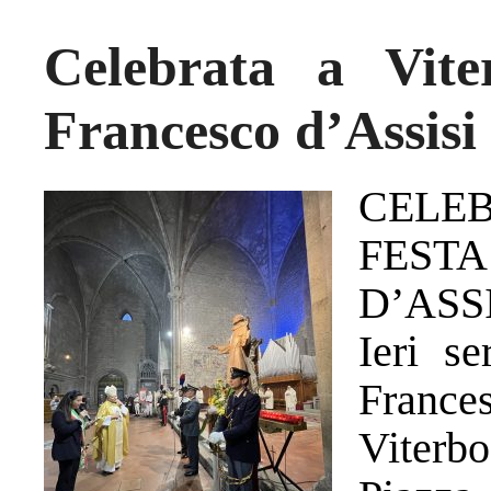
Celebrata a Vit
Francesco d’Assisi
CELE
FEST
D’ASS
Ieri s
France
Viter