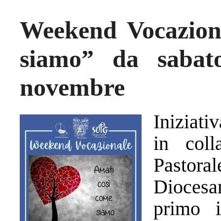
Weekend Vocazion
siamo” da saba
novembre
Iniziati
in coll
Pastora
Diocesan
primo i