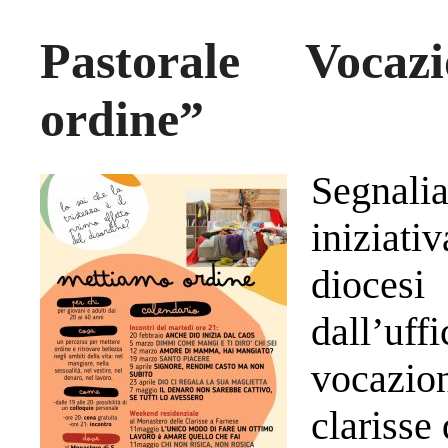
Pastorale Voca
ordine”
Segnal
iniziat
diocesi
dall’uff
vocazi
clarisse