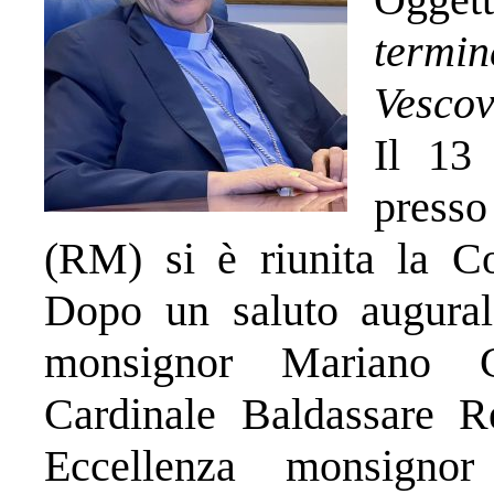
termin
Vescov
Il 13
presso
(RM) si è riunita la Co
Dopo un saluto augural
monsignor Mariano Cr
Cardinale Baldassare R
Eccellenza monsignor