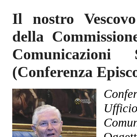
Il nostro Vescov
della Commission
Comunicazioni 
(Conferenza Episco
Confer
Uffi
Comuni
Ogge