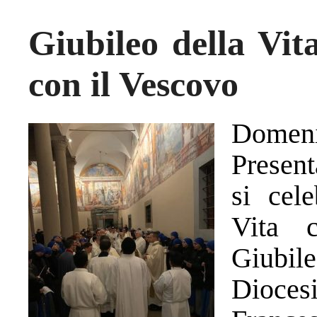
Giubileo della Vit
con il Vescovo
Domeni
Presen
si cel
Vita c
Giubil
Dioce