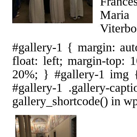
Frances
Maria 
Viterbo
#gallery-1 { margin: aut
float: left; margin-top: 
20%; } #gallery-1 img {
#gallery-1 .gallery-capt
gallery_shortcode() in w