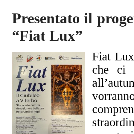
Presentato il proge
“Fiat Lux”
Fiat Lux
che ci 
all’autu
vorrann
compren
straord