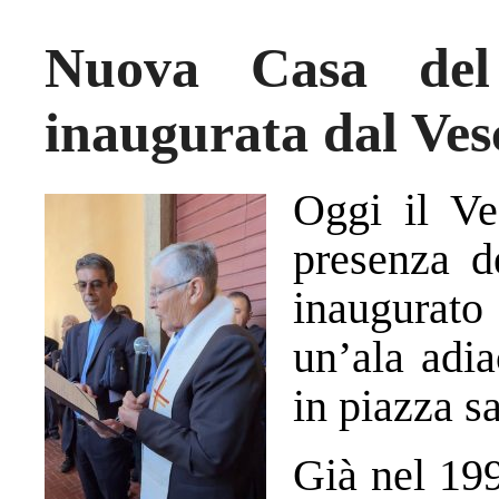
Nuova Casa del
inaugurata dal Ves
Oggi il Ve
presenza d
inaugurato 
un’ala adi
in piazza s
Già nel 199