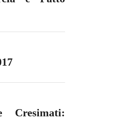
017
 Cresimati: