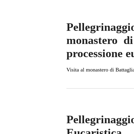
Pellegrinag
monastero di 
processione e
Visita al monastero di Battagli
Pellegrinag
Eucaristica