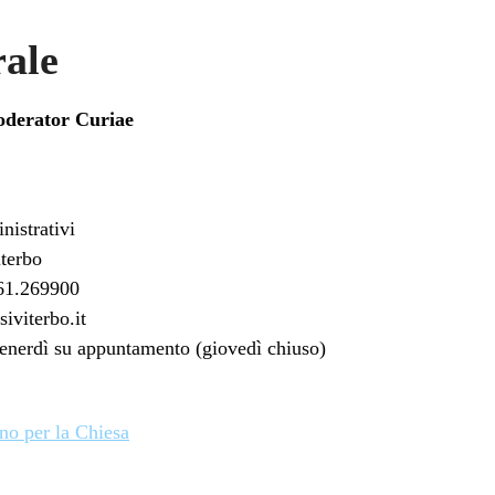
rale
erator Curiae
nistrativi
iterbo
761.269900
iviterbo.it
venerdì su appuntamento (giovedì chiuso)
no per la Chiesa