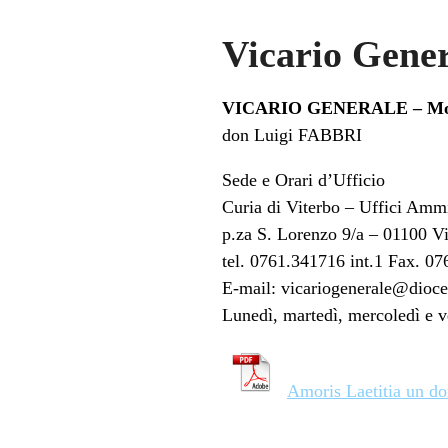
Vicario Gene
VICARIO GENERALE – Mod
don Luigi FABBRI
Sede e Orari d’Ufficio
Curia di Viterbo – Uffici Ammi
p.za S. Lorenzo 9/a – 01100 V
tel. 0761.341716 int.1 Fax. 0
E-mail: vicariogenerale@dioces
Lunedì, martedì, mercoledì e 
Amoris Laetitia un do