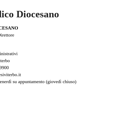
dico Diocesano
OCESANO
rettore
nistrativi
iterbo
69900
iviterbo.it
venerdì su appuntamento (giovedì chiuso)