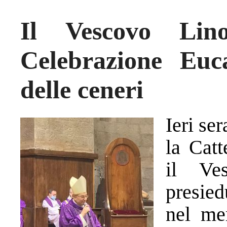
Il Vescovo Lin
Celebrazione Euca
delle ceneri
Ieri se
la Catt
il Ve
presied
nel mer