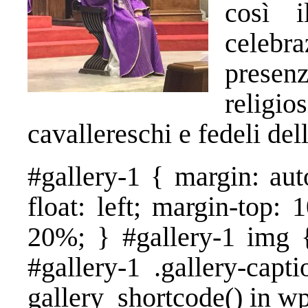
così 
celebra
presen
relig
cavallereschi e fedeli del
#gallery-1 { margin: aut
float: left; margin-top: 
20%; } #gallery-1 img {
#gallery-1 .gallery-capt
gallery_shortcode() in w