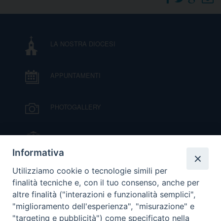
DOVE SIAMO
E
I
LA NOSTRA DIOCESI
P
E
PRIVACY
APPUNTAMENTI
D
COOKIE POLICY
C
PHOTOGALLERY
P
P
R
IL VESCOVO MONS. ORAZIO FRANCESCO
PIAZZA
Informativa
D
VIDEOGALLERY
Utilizziamo cookie o tecnologie simili per
finalità tecniche e, con il tuo consenso, anche per
altre finalità ("interazioni e funzionalità semplici",
F
ORARI S. MESSE
"miglioramento dell'esperienza", "misurazione" e
"targeting e pubblicità") come specificato nella
P