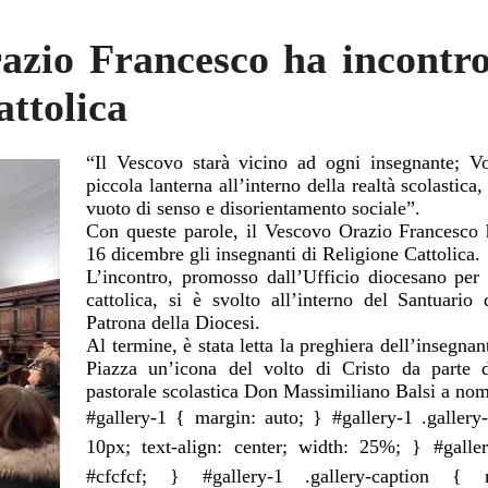
azio Francesco ha incontro
attolica
“Il Vescovo starà vicino ad ogni insegnante; Vo
piccola lanterna all’interno della realtà scolastica
vuoto di senso e disorientamento sociale”.
Con queste parole, il Vescovo Orazio Francesco 
16 dicembre gli insegnanti di Religione Cattolica.
L’incontro, promosso dall’Ufficio diocesano per 
cattolica, si è svolto all’interno del Santuari
Patrona della Diocesi.
Al termine, è stata letta la preghiera dell’insegna
Piazza un’icona del volto di Cristo da parte 
pastorale scolastica Don Massimiliano Balsi a nome 
#gallery-1 { margin: auto; } #gallery-1 .gallery-
10px; text-align: center; width: 25%; } #gall
#cfcfcf; } #gallery-1 .gallery-caption {