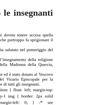
 le insegnanti
i dovete tenere accesa quella
, che purtroppo fa sprigionare il
ha salutato nel pomeriggio del
l’insegnamento della religione
o della Madonna della Quercia,
nte ed è stato donato al Vescovo
del Vicario Episcopale per la
di tutti gli insegnanti.
item { float: left; margin-top:
ery-1 img { border: 2px solid
 margin-left: 0; } /* see