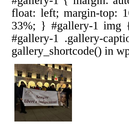
#gallery-1 { margin: aut
float: left; margin-top: 
33%; } #gallery-1 img {
#gallery-1 .gallery-capt
gallery_shortcode() in w