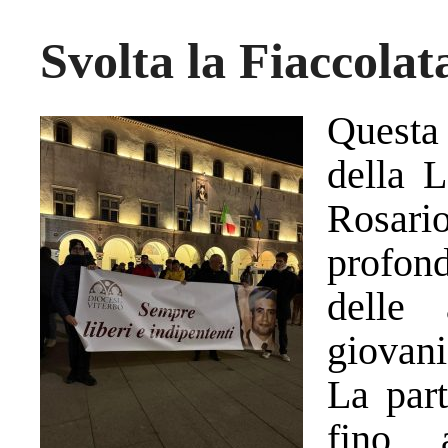
Svolta la Fiaccolat
Questa 
della 
Rosari
profon
delle a
giovani
La part
fino 