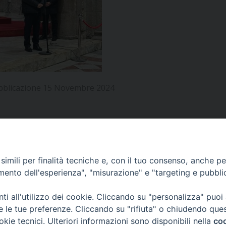
UFFICIO PER LA PASTORALE FAMILIARE
GIORNALINO MINISTRANTI
INDICAZIONI E DOCUMENTI PASTORALE FAMILIA
UFFICIO PER LA PASTORALE GIOVANILE
UFFICIO PER L’EDUCAZIONE E LA SCUOLA – PAS
UFFICIO PER L’INSEGNAMENTO DELLA RELIGIONE 
bblicazione 15 Novembre 2024
UFFICIO PER LA PASTORALE DELLA SALUTE
INDICAZIONI E DOCUMENTI UFFICIO PASTORALE 
UFFICIO PER LA PASTORALE DELLO SPORT E TEM
UFFICIO PER LA PASTORALE DEL TURISMO, FESTE
APPUNTAMENTI
imili per finalità tecniche e, con il tuo consenso, anche per 
amento dell'esperienza", "misurazione" e "targeting e pubbli
UFFICIO PASTORALE CARCERARIA
VIDEOGALLERY
i all'utilizzo dei cookie. Cliccando su "personalizza" puoi
UFFICIO SERVIZIO DIOCESANO PER LA TUTELA DE
re le tue preferenze. Cliccando su "rifiuta" o chiudendo que
okie tecnici. Ulteriori informazioni sono disponibili nella
coo
PODCAST