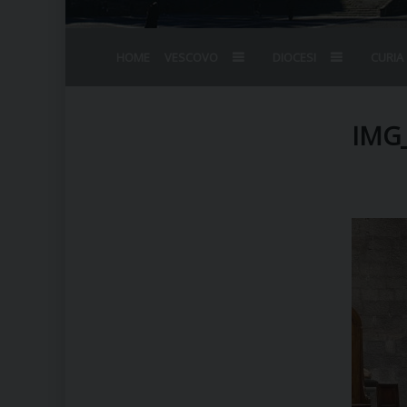
HOME
VESCOVO
DIOCESI
CURIA
BIOGRAFIA
STEMMA
OMELIE
AGENDA D
VESCOVADO
VESCOVI E
IMG