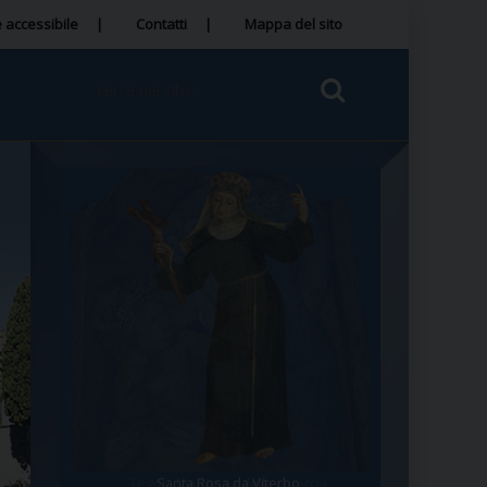
 accessibile
Contatti
Mappa del sito
Tegola Madonna della Quercia
Santa Rosa da Viterbo