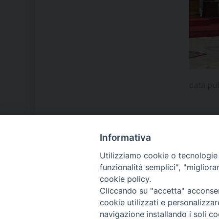
data pu
Informativa
LA NOSTRA DIOCESI
Utilizziamo cookie o tecnologie s
funzionalità semplici", "miglior
cookie policy.
IL VESCOVO MONS. ORAZIO
Cliccando su "accetta" acconsent
FRANCESCO PIAZZA
cookie utilizzati e personalizza
navigazione installando i soli co
MODULISTICA