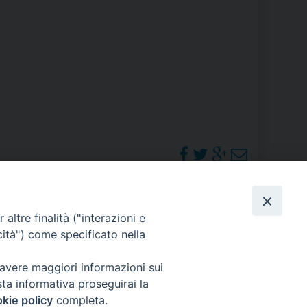
RE
TORALE DELLA CULTURA
CATTOLICA NELLE SCUOLE (IRC)
DELLA SALUTE
PO LIBERO
 E PELLEGRINAGGI
PHOTOGALLERY
altre finalità ("interazioni e
cità") come specificato nella
ORARI S. MESSE
 avere maggiori informazioni sui
I MINORI E CENTRO DI ASCOLTO DIOCESANO PER LA TUTELA DEI MINORI
sta informativa proseguirai la
kie policy
completa.