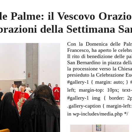
e Palme: il Vescovo Orazi
ebrazioni della Settimana Sa
Con la Domenica delle Pal
Francesco, ha aperto le celebr
Il rito di benedizione delle p
San Bernardino in piazza dell
la processione verso la Chies
presieduto la Celebrazione Euc
#gallery-1 { margin: auto; } #
left; margin-top: 10px; text
#gallery-1 img { border: 2p
.gallery-caption { margin-left:
in wp-includes/media.php */