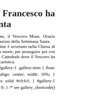
o Francesco ha
nta
me, il Vescovo Mons. Orazio
azioni della Settimana Santa.
alme è avvenuto nella Chiesa di
a morte, per proseguire poi con
a Cattedrale dove il Vescovo ha
aristica.
gallery-1 .gallery-item { float:
-align: center; width: 16%; }
x solid #cfcfcf; } #gallery-1
 0; } /* see gallery_shortcode()