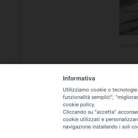
data pub
Informativa
LA NOSTRA DIOCESI
Utilizziamo cookie o tecnologie s
funzionalità semplici", "miglior
cookie policy.
IL VESCOVO MONS. ORAZIO
Cliccando su "accetta" acconsent
FRANCESCO PIAZZA
cookie utilizzati e personalizza
navigazione installando i soli co
MODULISTICA