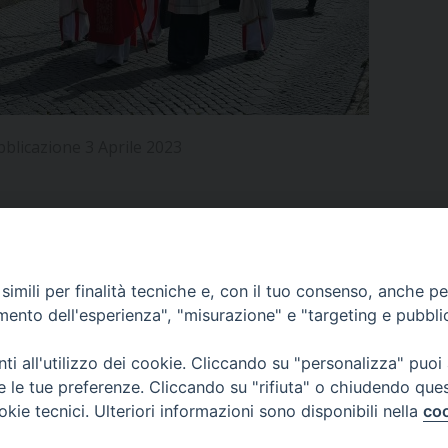
UFFICIO PER LA PASTORALE FAMILIARE
GIORNALINO MINISTRANTI
INDICAZIONI E DOCUMENTI PASTORALE FAMILIA
UFFICIO PER LA PASTORALE GIOVANILE
UFFICIO PER L’EDUCAZIONE E LA SCUOLA – PAS
blicazione 3 Aprile 2023
UFFICIO PER L’INSEGNAMENTO DELLA RELIGIONE 
UFFICIO PER LA PASTORALE DELLA SALUTE
INDICAZIONI E DOCUMENTI UFFICIO PASTORALE 
UFFICIO PER LA PASTORALE DELLO SPORT E TEM
APPUNTAMENTI
imili per finalità tecniche e, con il tuo consenso, anche per 
UFFICIO PER LA PASTORALE DEL TURISMO, FESTE
amento dell'esperienza", "misurazione" e "targeting e pubbli
VIDEOGALLERY
UFFICIO PASTORALE CARCERARIA
i all'utilizzo dei cookie. Cliccando su "personalizza" puoi
re le tue preferenze. Cliccando su "rifiuta" o chiudendo que
UFFICIO SERVIZIO DIOCESANO PER LA TUTELA DE
okie tecnici. Ulteriori informazioni sono disponibili nella
coo
PODCAST