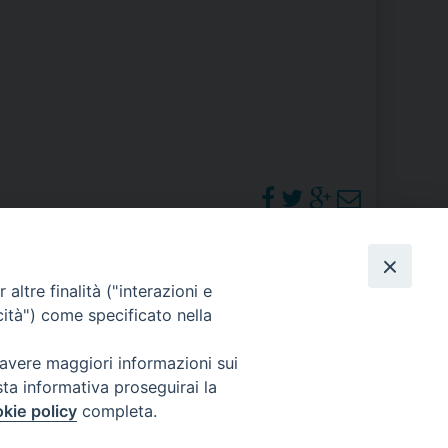
RE
TORALE DELLA CULTURA
CATTOLICA NELLE SCUOLE (IRC)
DELLA SALUTE
PO LIBERO
PHOTOGALLERY
altre finalità ("interazioni e
 E PELLEGRINAGGI
cità") come specificato nella
ORARI S. MESSE
 avere maggiori informazioni sui
sta informativa proseguirai la
I MINORI E CENTRO DI ASCOLTO DIOCESANO PER LA TUTELA DEI MINORI
kie policy
completa.