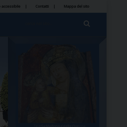
 accessibile
Contatti
Mappa del sito
Tegola Madonna della Quercia
Santa Rosa da Viterbo