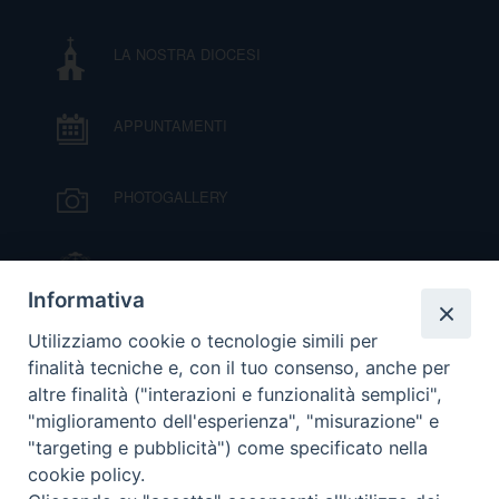
I
LA NOSTRA DIOCESI
P
E
PRIVACY
APPUNTAMENTI
D
COOKIE POLICY
C
PHOTOGALLERY
P
P
R
IL VESCOVO MONS. ORAZIO FRANCESCO
PIAZZA
Informativa
D
VIDEOGALLERY
Utilizziamo cookie o tecnologie simili per
finalità tecniche e, con il tuo consenso, anche per
altre finalità ("interazioni e funzionalità semplici",
F
ORARI S. MESSE
"miglioramento dell'esperienza", "misurazione" e
"targeting e pubblicità") come specificato nella
P
cookie policy.
MODULISTICA