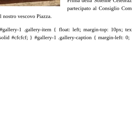
Prima della Solenne Celebrazi
partecipato al Consiglio Comu
el nostro vescovo Piazza.
gallery-1 .gallery-item { float: left; margin-top: 10px; te
olid #cfcfcf; } #gallery-1 .gallery-caption { margin-left: 0; 