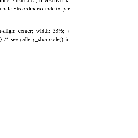
one Eucaristica, il vescovo ha
nale Straordinario indetto per
xt-align: center; width: 33%; }
} /* see gallery_shortcode() in