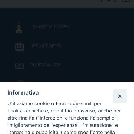
DOVE SIAMO
E
I
LA NOSTRA DIOCESI
P
E
PRIVACY
APPUNTAMENTI
D
COOKIE POLICY
C
PHOTOGALLERY
P
P
R
IL VESCOVO MONS. ORAZIO FRANCESCO
PIAZZA
Informativa
D
VIDEOGALLERY
Utilizziamo cookie o tecnologie simili per
finalità tecniche e, con il tuo consenso, anche per
altre finalità ("interazioni e funzionalità semplici",
F
ORARI S. MESSE
"miglioramento dell'esperienza", "misurazione" e
"targeting e pubblicità") come specificato nella
P