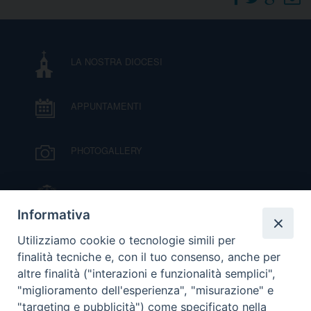
DOVE SIAMO
E
I
LA NOSTRA DIOCESI
P
E
PRIVACY
APPUNTAMENTI
D
COOKIE POLICY
C
PHOTOGALLERY
P
P
R
IL VESCOVO MONS. ORAZIO FRANCESCO
PIAZZA
Informativa
D
VIDEOGALLERY
Utilizziamo cookie o tecnologie simili per
finalità tecniche e, con il tuo consenso, anche per
altre finalità ("interazioni e funzionalità semplici",
F
ORARI S. MESSE
"miglioramento dell'esperienza", "misurazione" e
"targeting e pubblicità") come specificato nella
P