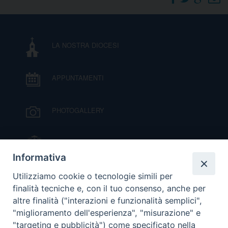
DOVE SIAMO
E
I
LA NOSTRA DIOCESI
P
E
PRIVACY
APPUNTAMENTI
D
COOKIE POLICY
C
PHOTOGALLERY
P
P
R
IL VESCOVO MONS. ORAZIO FRANCESCO
PIAZZA
Informativa
D
VIDEOGALLERY
Utilizziamo cookie o tecnologie simili per
finalità tecniche e, con il tuo consenso, anche per
altre finalità ("interazioni e funzionalità semplici",
F
ORARI S. MESSE
"miglioramento dell'esperienza", "misurazione" e
"targeting e pubblicità") come specificato nella
P