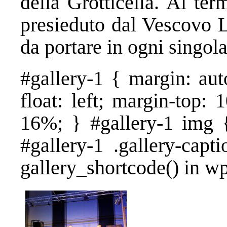
della Grotticella. Al te
presieduto dal Vescovo L
da portare in ogni singol
#gallery-1 { margin: aut
float: left; margin-top: 
16%; } #gallery-1 img {
#gallery-1 .gallery-capt
gallery_shortcode() in w