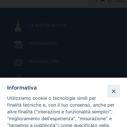
DOVE SIAMO
E
I
LA NOSTRA DIOCESI
P
E
PRIVACY
APPUNTAMENTI
D
COOKIE POLICY
C
PHOTOGALLERY
P
P
R
IL VESCOVO MONS. ORAZIO FRANCESCO
PIAZZA
Informativa
D
VIDEOGALLERY
Utilizziamo cookie o tecnologie simili per
finalità tecniche e, con il tuo consenso, anche per
altre finalità ("interazioni e funzionalità semplici",
F
ORARI S. MESSE
"miglioramento dell'esperienza", "misurazione" e
"targeting e pubblicità") come specificato nella
P