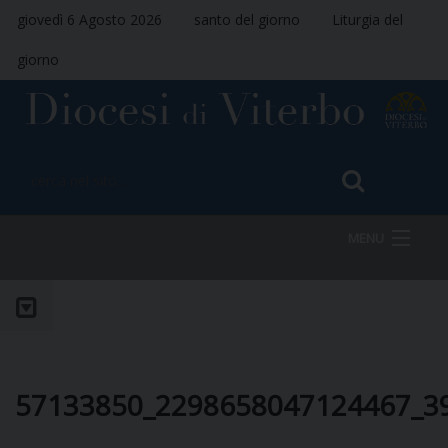
giovedì 6 Agosto 2026
santo del giorno
Liturgia del
giorno
MENU
HOME
VESCOVO
57133850_2298658047124467_3