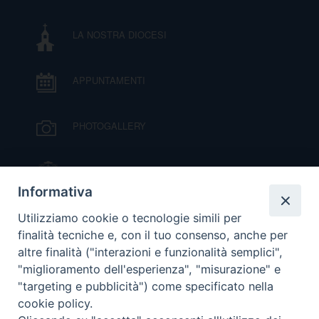
I
LA NOSTRA DIOCESI
P
E
PRIVACY
APPUNTAMENTI
D
COOKIE POLICY
C
PHOTOGALLERY
P
P
R
IL VESCOVO MONS. ORAZIO FRANCESCO
PIAZZA
Informativa
D
VIDEOGALLERY
Utilizziamo cookie o tecnologie simili per
finalità tecniche e, con il tuo consenso, anche per
altre finalità ("interazioni e funzionalità semplici",
F
ORARI S. MESSE
"miglioramento dell'esperienza", "misurazione" e
"targeting e pubblicità") come specificato nella
P
cookie policy.
MODULISTICA