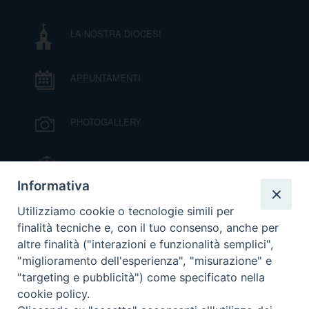
I
LA NOSTRA DIOCESI
P
E
PRIVACY
APPUNTAMENTI
D
COOKIE POLICY
C
PHOTOGALLERY
P
P
R
IL VESCOVO MONS. ORAZIO FRANCESCO
PIAZZA
Informativa
D
VIDEOGALLERY
Utilizziamo cookie o tecnologie simili per
finalità tecniche e, con il tuo consenso, anche per
altre finalità ("interazioni e funzionalità semplici",
F
ORARI S. MESSE
"miglioramento dell'esperienza", "misurazione" e
"targeting e pubblicità") come specificato nella
P
cookie policy.
MODULISTICA