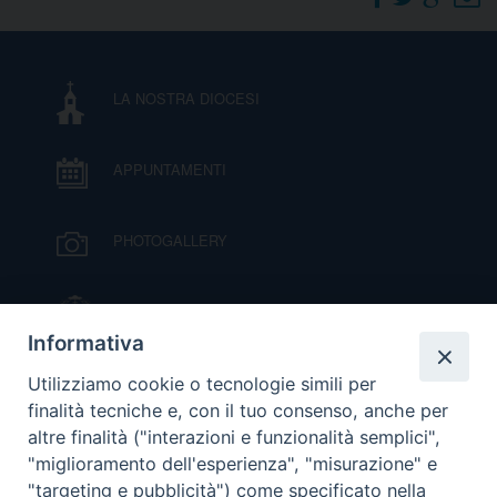
DOVE SIAMO
E
I
LA NOSTRA DIOCESI
P
E
PRIVACY
APPUNTAMENTI
D
COOKIE POLICY
C
PHOTOGALLERY
P
P
R
IL VESCOVO MONS. ORAZIO FRANCESCO
PIAZZA
Informativa
D
VIDEOGALLERY
Utilizziamo cookie o tecnologie simili per
finalità tecniche e, con il tuo consenso, anche per
altre finalità ("interazioni e funzionalità semplici",
F
ORARI S. MESSE
"miglioramento dell'esperienza", "misurazione" e
"targeting e pubblicità") come specificato nella
P