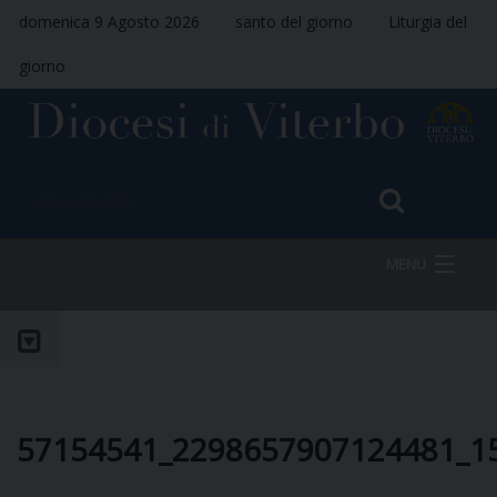
domenica 9 Agosto 2026
santo del giorno
Liturgia del
giorno
MENU
HOME
VESCOVO
57154541_2298657907124481_1