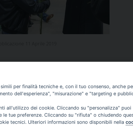
UFFICIO PER LA PASTORALE FAMILIARE
GIORNALINO MINISTRANTI
INDICAZIONI E DOCUMENTI PASTORALE FAMILIA
UFFICIO PER LA PASTORALE GIOVANILE
UFFICIO PER L’EDUCAZIONE E LA SCUOLA – PAS
bblicazione 11 Aprile 2019
UFFICIO PER L’INSEGNAMENTO DELLA RELIGIONE 
UFFICIO PER LA PASTORALE DELLA SALUTE
INDICAZIONI E DOCUMENTI UFFICIO PASTORALE 
UFFICIO PER LA PASTORALE DELLO SPORT E TEM
APPUNTAMENTI
imili per finalità tecniche e, con il tuo consenso, anche per 
UFFICIO PER LA PASTORALE DEL TURISMO, FESTE
amento dell'esperienza", "misurazione" e "targeting e pubbli
VIDEOGALLERY
UFFICIO PASTORALE CARCERARIA
i all'utilizzo dei cookie. Cliccando su "personalizza" puoi
re le tue preferenze. Cliccando su "rifiuta" o chiudendo que
UFFICIO SERVIZIO DIOCESANO PER LA TUTELA DE
okie tecnici. Ulteriori informazioni sono disponibili nella
coo
PODCAST