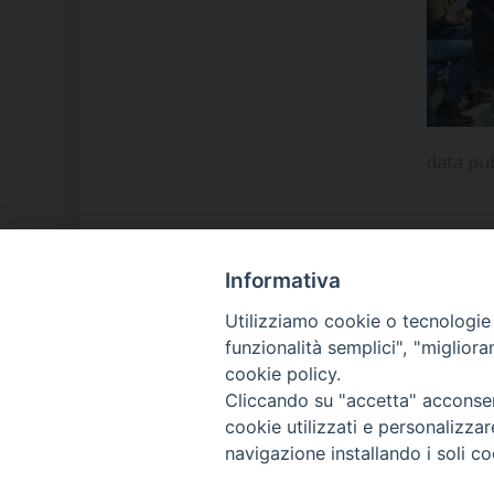
data pu
Informativa
LA NOSTRA DIOCESI
Utilizziamo cookie o tecnologie s
funzionalità semplici", "miglior
cookie policy.
IL VESCOVO MONS. ORAZIO
Cliccando su "accetta" acconsent
FRANCESCO PIAZZA
cookie utilizzati e personalizza
navigazione installando i soli co
MODULISTICA