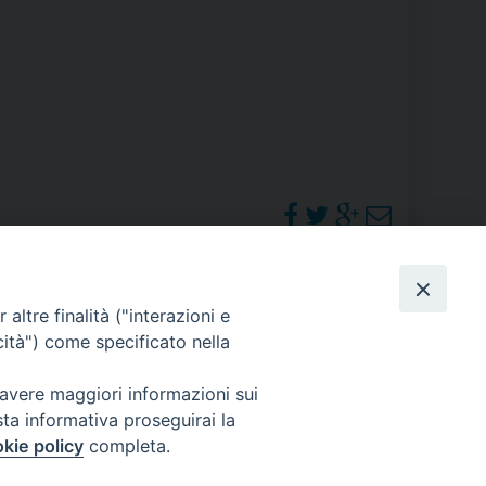
RE
TORALE DELLA CULTURA
CATTOLICA NELLE SCUOLE (IRC)
DELLA SALUTE
PO LIBERO
PHOTOGALLERY
altre finalità ("interazioni e
 E PELLEGRINAGGI
cità") come specificato nella
ORARI S. MESSE
 avere maggiori informazioni sui
sta informativa proseguirai la
I MINORI E CENTRO DI ASCOLTO DIOCESANO PER LA TUTELA DEI MINORI
kie policy
completa.