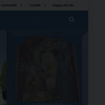
 accessibile
Contatti
Mappa del sito
Tegola Madonna della Quercia
Santa Rosa da Viterbo