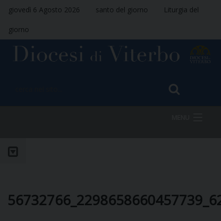
giovedì 6 Agosto 2026
santo del giorno
Liturgia del
giorno
MENU
HOME
VESCOVO
56732766_2298658660457739_6