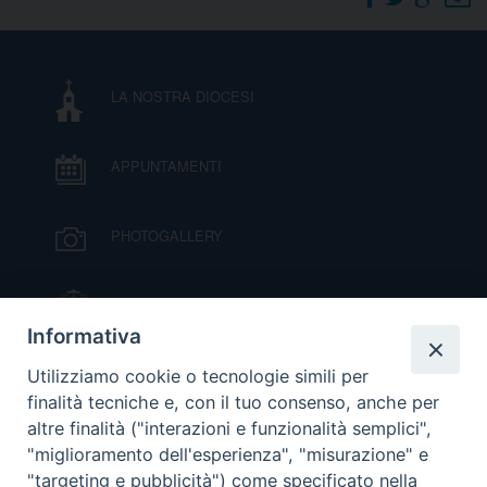
DOVE SIAMO
E
I
LA NOSTRA DIOCESI
P
E
PRIVACY
APPUNTAMENTI
D
COOKIE POLICY
C
PHOTOGALLERY
P
P
R
IL VESCOVO MONS. ORAZIO FRANCESCO
PIAZZA
Informativa
D
VIDEOGALLERY
Utilizziamo cookie o tecnologie simili per
finalità tecniche e, con il tuo consenso, anche per
altre finalità ("interazioni e funzionalità semplici",
F
ORARI S. MESSE
"miglioramento dell'esperienza", "misurazione" e
"targeting e pubblicità") come specificato nella
P