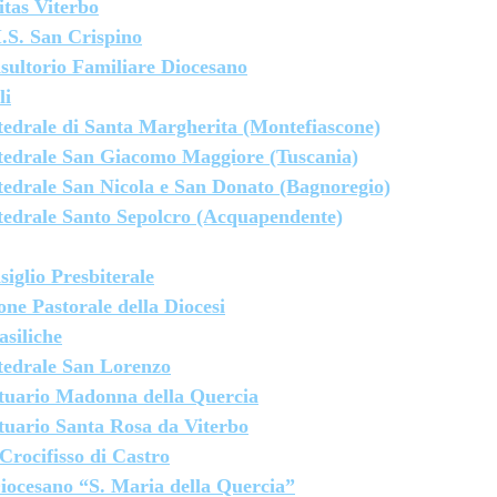
itas Viterbo
I.S. San Crispino
sultorio Familiare Diocesano
li
tedrale di Santa Margherita (Montefiascone)
tedrale San Giacomo Maggiore (Tuscania)
tedrale San Nicola e San Donato (Bagnoregio)
tedrale Santo Sepolcro (Acquapendente)
iglio Presbiterale
ne Pastorale della Diocesi
asiliche
tedrale San Lorenzo
tuario Madonna della Quercia
tuario Santa Rosa da Viterbo
Crocifisso di Castro
iocesano “S. Maria della Quercia”