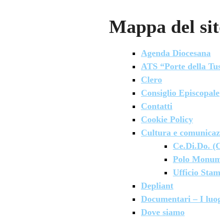
Mappa del sit
Agenda Diocesana
ATS “Porte della Tus
Clero
Consiglio Episcopale
Contatti
Cookie Policy
Cultura e comunicaz
Ce.Di.Do. (
Polo Monum
Ufficio Sta
Depliant
Documentari – I luog
Dove siamo