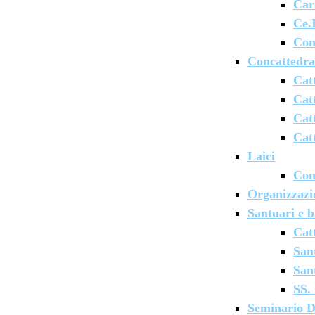
Car
Ce.
Con
Concattedra
Cat
Cat
Cat
Cat
Laici
Cons
Organizzazio
Santuari e b
Cat
San
San
SS. 
Seminario D