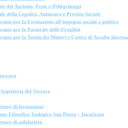
ale del Turismo, Feste e Pellegrinaggi
ale della Legalità, Antiusura e Prestito Sociale
cesano per la Formazione all’impegno sociale e politico
esano per la Pastorale delle Fragilità
cesano per la Tutela dei Minori e Centro di Ascolto diocesa
Vescovo
Segreteria del Vescovo
utture di formazione
tuto Filosofico Teologico San Pietro – Incaricato
tture di solidarietà