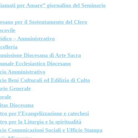
iamati per Amare” giornalino del Seminario
cesano per il Sostentamento del Clero
scovile
ridico – Amministrativo
celleria
missione Diocesana di Arte Sacra
bunale Ecclesiastico Diocesano
icio Amministrativo
cio Beni Culturali ed Edilizia di Culto
ario Generale
orale
itas Diocesana
tro per l’Evangelizzazione e catechesi
ro per la Liturgia e la spiritualità
icio Comunicazioni Sociali e Ufficio Stampa