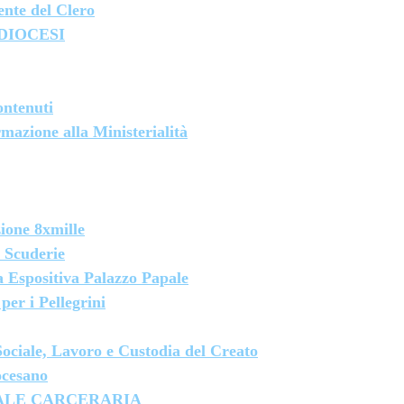
nte del Clero
 DIOCESI
ontenuti
mazione alla Ministerialità
ione 8xmille
 Scuderie
a Espositiva Palazzo Papale
per i Pellegrini
 Sociale, Lavoro e Custodia del Creato
ocesano
ALE CARCERARIA