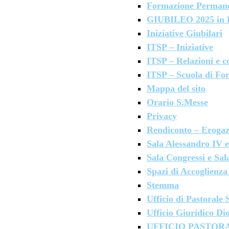
Formazione Permane
GIUBILEO 2025 in
Iniziative Giubilari
ITSP – Iniziative
ITSP – Relazioni e c
ITSP – Scuola di For
Mappa del sito
Orario S.Messe
Privacy
Rendiconto – Erogaz
Sala Alessandro IV e
Sala Congressi e Sal
Spazi di Accoglienza 
Stemma
Ufficio di Pastorale
Ufficio Giuridico Di
UFFICIO PASTOR