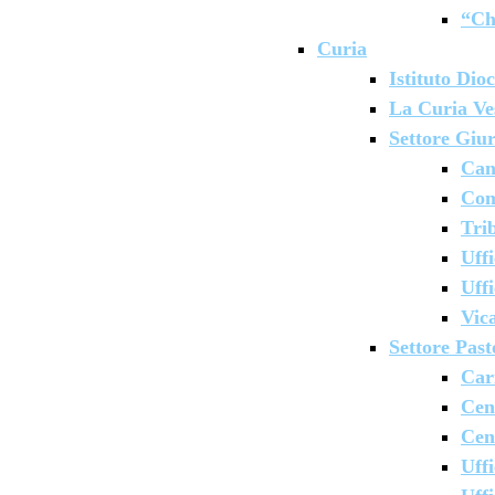
“Ch
Curia
Istituto Dio
La Curia Ve
Settore Giu
Can
Com
Tri
Uff
Uffi
Vic
Settore Past
Car
Cen
Cent
Uff