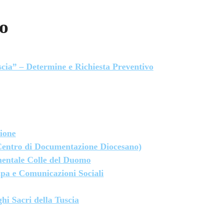
o
cia” – Determine e Richiesta Preventivo
ione
Centro di Documentazione Diocesano)
entale Colle del Duomo
mpa e Comunicazioni Sociali
hi Sacri della Tuscia