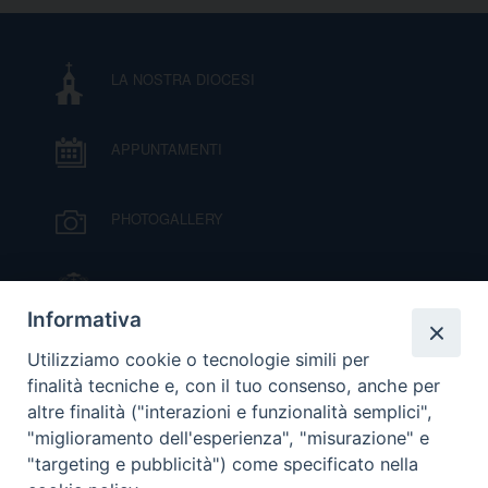
D
C
LA NOSTRA DIOCESI
APPUNTAMENTI
PHOTOGALLERY
IL VESCOVO MONS. ORAZIO FRANCESCO
PIAZZA
Informativa
VIDEOGALLERY
Utilizziamo cookie o tecnologie simili per
finalità tecniche e, con il tuo consenso, anche per
altre finalità ("interazioni e funzionalità semplici",
ORARI S. MESSE
"miglioramento dell'esperienza", "misurazione" e
"targeting e pubblicità") come specificato nella