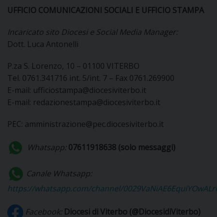
UFFICIO COMUNICAZIONI SOCIALI E UFFICIO STAMPA
Incaricato sito Diocesi e Social Media Manager:
CURIA
Dott. Luca Antonelli
P.za S. Lorenzo, 10 – 01100 VITERBO
Tel. 0761.341716 int. 5/int. 7 – Fax 0761.269900
CLERO
E-mail: ufficiostampa@diocesiviterbo.it
E-mail: redazionestampa@diocesiviterbo.it
C
PEC: amministrazione@pec.diocesiviterbo.it
PARROCCHIE
C
Whatsapp:
07611918638 (solo messaggi)
P
CONTATTI
C
Canale Whatsapp:
https://whatsapp.com/channel/0029VaNiAE6EquiYOwALr
C
P
DOVE SIAMO
Facebook:
Diocesi di Viterbo (@DiocesidiViterbo)
E