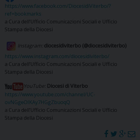
I
https://www.facebook.com/DiocesidiViterbo/?
ref=bookmarks
P
E
a Cura dell’Ufficio Comunicazioni Sociali e Ufficio
PRIVACY
Stampa della Diocesi
D
Instagram:
diocesidiviterbo
(@diocesidiviterbo)
COOKIE POLICY
C
P
https://www.instagram.com/diocesidiviterbo/
a Cura dell’Ufficio Comunicazioni Sociali e Ufficio
P
R
Stampa della Diocesi
YouTube:
Diocesi di Viterbo
D
https://www.youtube.com/channel/UC-
ovNGgeOIKAy7HGgZbuoqQ
a Cura dell’Ufficio Comunicazioni Sociali e Ufficio
F
Stampa della Diocesi
P