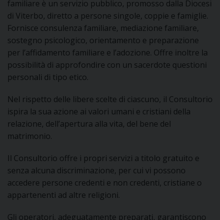
familiare è un servizio pubblico, promosso dalla Diocesi
DOVE SIAMO
di Viterbo, diretto a persone singole, coppie e famiglie.
E
Fornisce consulenza familiare, mediazione familiare,
I
sostegno psicologico, orientamento e preparazione
P
E
per l’affidamento familiare e l’adozione. Offre inoltre la
PRIVACY
possibilità di approfondire con un sacerdote questioni
D
personali di tipo etico.
Nel rispetto delle libere scelte di ciascuno, il Consultorio
COOKIE POLICY
C
P
ispira la sua azione ai valori umani e cristiani della
P
relazione, dell’apertura alla vita, del bene del
R
matrimonio.
Il Consultorio offre i propri servizi a titolo gratuito e
D
senza alcuna discriminazione, per cui vi possono
accedere persone credenti e non credenti, cristiane o
appartenenti ad altre religioni.
F
Gli operatori, adeguatamente preparati, garantiscono
P