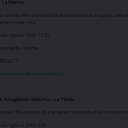
– La Manna
zio mensa offre la possibilità di consumare a un passo caldo i
ione e fraternità.
utti i giorni 12:00-13:30
 Leonardo, Viterbo
2.8026377
omunicazioni@caritasviterbo.it
di Accoglienza notturna – La Tenda
omini (10) e donne (6) che hanno necessità di un ricovero n
utti i giorni 20:00-8:00