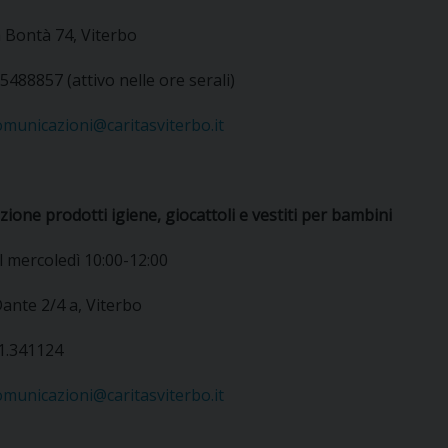
a Bontà 74, Viterbo
.5488857 (attivo nelle ore serali)
omunicazioni@caritasviterbo.it
zione prodotti igiene, giocattoli e vestiti per bambini
l mercoledì 10:00-12:00
ante 2/4 a, Viterbo
61.341124
omunicazioni@caritasviterbo.it