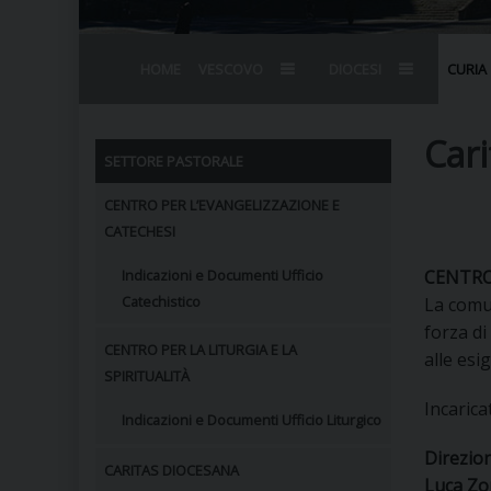
HOME
VESCOVO
DIOCESI
CURIA
BIOGRAFIA
STEMMA
OMELIE
AGENDA D
VESCOVADO
VESCOVI E
Car
SETTORE PASTORALE
CENTRO PER L’EVANGELIZZAZIONE E
CATECHESI
Indicazioni e Documenti Ufficio
CENTRO
Catechistico
La comun
forza d
CENTRO PER LA LITURGIA E LA
alle esi
SPIRITUALITÀ
Incaricat
Indicazioni e Documenti Ufficio Liturgico
Direzio
CARITAS DIOCESANA
Luca Z