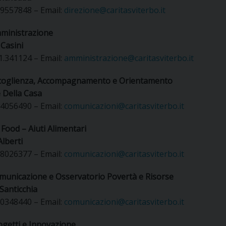
UFFICIO PER LA PASTORALE FAMILIARE
GIORNALINO MINISTRANTI
INDICAZIONI E DOCUMENTI PASTORALE FAMILIA
.9557848 – Email:
direzione@caritasviterbo.it
UFFICIO PER LA PASTORALE GIOVANILE
ministrazione
 Casini
UFFICIO PER L’EDUCAZIONE E LA SCUOLA – PAS
1.341124 – Email:
amministrazione@caritasviterbo.it
coglienza, Accompagnamento e Orientamento
UFFICIO PER L’INSEGNAMENTO DELLA RELIGIONE 
 Della Casa
.4056490 – Email:
comunicazioni@caritasviterbo.it
UFFICIO PER LA PASTORALE DELLA SALUTE
INDICAZIONI E DOCUMENTI UFFICIO PASTORALE 
Food – Aiuti Alimentari
UFFICIO PER LA PASTORALE DELLO SPORT E TEM
Alberti
.8026377 – Email:
comunicazioni@caritasviterbo.it
UFFICIO PER LA PASTORALE DEL TURISMO, FESTE
municazione e Osservatorio Povertà e Risorse
UFFICIO PASTORALE CARCERARIA
Santicchia
.0348440 – Email:
comunicazioni@caritasviterbo.it
UFFICIO SERVIZIO DIOCESANO PER LA TUTELA DE
ogetti e Innovazione