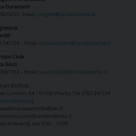
UFFICIO SERVIZIO DIOCESANO PER LA PASTORALE
ca Durastanti
.5610232- Email:
progetti@caritasviterbo.it
UFFICIO SERVIZIO DIOCESANO PER LA FORMAZIO
greteria
UFFICIO PER LA PASTORALE DELLA LEGALITÀ, AN
ardili
1.341124 – Email:
comunicazioni@caritasviterbo.it
UFFICIO DI PASTORALE SOCIALE, LAVORO E CUS
INDICAZIONI E DOCUMENTI UFFICIO PASTORALE 
vizio Civile
UFFICIO STAMPA E COMUNICAZIONI SOCIALI
a Bocci
.3661152 – Email:
serviziocivile@caritasviterbo.it
rari d’Ufficio
San Lorenzo, 64 – 01100 Viterbo Tel. 0761.341124
itasviterbo.org
ritasdiocesanaviterbo@pec.it
omunicazioni@caritasviterbo.it
dì al Venerdì, ore 9,00 – 13,00