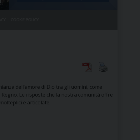
ACY
COOKIE POLICY
RALE
DEL CLERO
CO
SANO)
RATIVO
IA
nianza dell’amore di Dio tra gli uomini, come
Regno. Le risposte che la nostra comunità offre
A LE CHIESE
molteplici e articolate.
RELIGIOSO
SANO