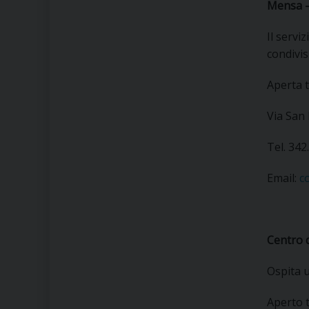
Mensa 
Il servi
condivis
Aperta t
Via San
Tel. 34
Email:
c
Centro 
Ospita u
Aperto t