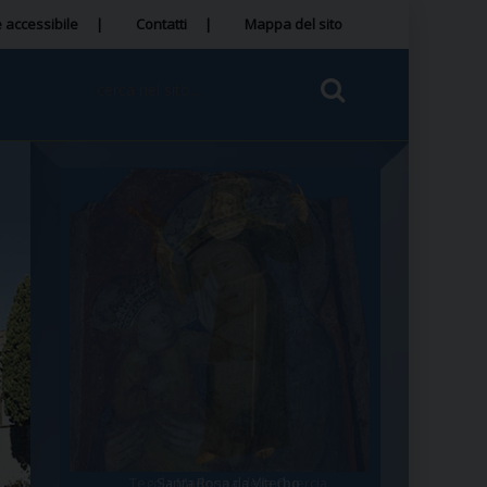
 accessibile
Contatti
Mappa del sito
Tegola Madonna della Quercia
Santa Rosa da Viterbo