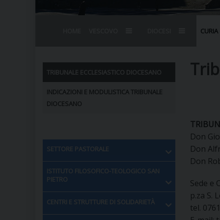
HOME
VESCOVO
DIOCESI
CURIA
BIOGRAFIA
STEMMA
OMELIE
AGENDA D
VESCOVADO
VESCOVI E
Trib
TRIBUNALE ECCLESIASTICO DIOCESANO
INDICAZIONI E MODULISTICA TRIBUNALE
DIOCESANO
TRIBUN
Don Gior
Don Alf
SETTORE PASTORALE
Don Rob
ISTITUTO FILOSOFICO-TEOLOGICO SAN
PIETRO
Sede e O
p.za S. 
CENTRI E STRUTTURE DI SOLIDARIETÀ
tel. 076