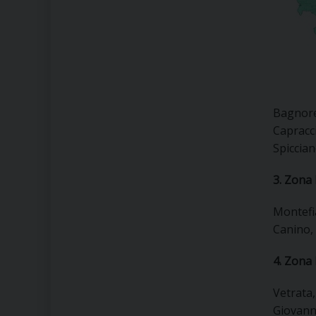
Bagnoreg
Capracci
Spiccian
3. Zona
Montefia
Canino,
4. Zona 
Vetrata,
Giovanni