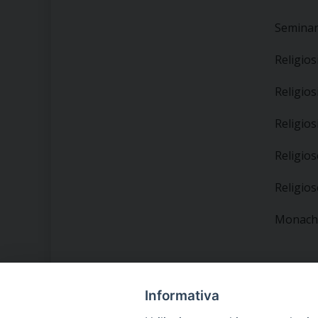
Seminari
Religios
Religios
Religios
Religio
Religio
Monache
Informativa