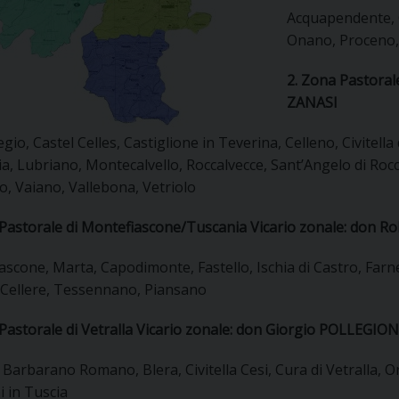
UFFICIO PER LA PASTORALE FAMILIARE
GIORNALINO MINISTRANTI
INDICAZIONI E DOCUMENTI PASTORALE FAMILIA
Acquapendente, C
Onano, Proceno,
UFFICIO PER LA PASTORALE GIOVANILE
2. Zona Pastoral
UFFICIO PER L’EDUCAZIONE E LA SCUOLA – PAS
ZANASI
io, Castel Celles, Castiglione in Teverina, Celleno, Civitella
UFFICIO PER L’INSEGNAMENTO DELLA RELIGIONE 
a, Lubriano, Montecalvello, Roccalvecce, Sant’Angelo di Ro
o, Vaiano, Vallebona, Vetriolo
UFFICIO PER LA PASTORALE DELLA SALUTE
INDICAZIONI E DOCUMENTI UFFICIO PASTORALE 
 Pastorale di Montefiascone/Tuscania Vicario zonale: don R
UFFICIO PER LA PASTORALE DELLO SPORT E TEM
scone, Marta, Capodimonte, Fastello, Ischia di Castro, Farn
UFFICIO PER LA PASTORALE DEL TURISMO, FESTE
 Cellere, Tessennano, Piansano
UFFICIO PASTORALE CARCERARIA
Pastorale di Vetralla Vicario zonale: don Giorgio POLLEGION
UFFICIO SERVIZIO DIOCESANO PER LA TUTELA DE
 Barbarano Romano, Blera, Civitella Cesi, Cura di Vetralla, O
 in Tuscia