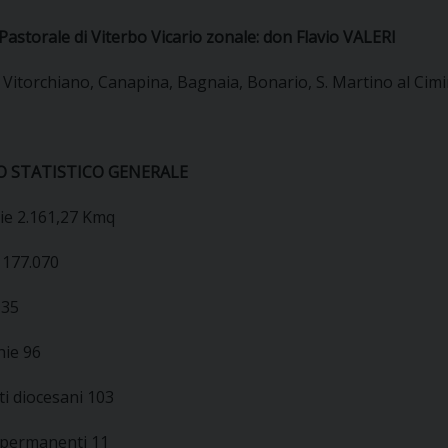
UFFICIO SERVIZIO DIOCESANO PER LA PASTORALE
Pastorale di Viterbo Vicario zonale: don Flavio VALERI
UFFICIO SERVIZIO DIOCESANO PER LA FORMAZIO
 Vitorchiano, Canapina, Bagnaia, Bonario, S. Martino al Cim
UFFICIO PER LA PASTORALE DELLA LEGALITÀ, AN
UFFICIO DI PASTORALE SOCIALE, LAVORO E CUS
INDICAZIONI E DOCUMENTI UFFICIO PASTORALE 
 STATISTICO GENERALE
UFFICIO STAMPA E COMUNICAZIONI SOCIALI
cie 2.161,27 Kmq
 177.070
 35
hie 96
i diocesani 103
 permanenti 11