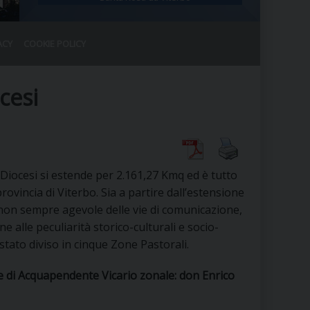
ACY
COOKIE POLICY
RALE
DEL CLERO
CO
cesi
SANO)
RATIVO
IA
la Diocesi si estende per 2.161,27 Kmq ed è tutto
ovincia di Viterbo. Sia a partire dall’estensione
i non sempre agevole delle vie di comunicazione,
A LE CHIESE
ne alle peculiarità storico-culturali e socio-
 stato diviso in cinque Zone Pastorali.
RELIGIOSO
SANO
e di Acquapendente Vicario zonale: don Enrico