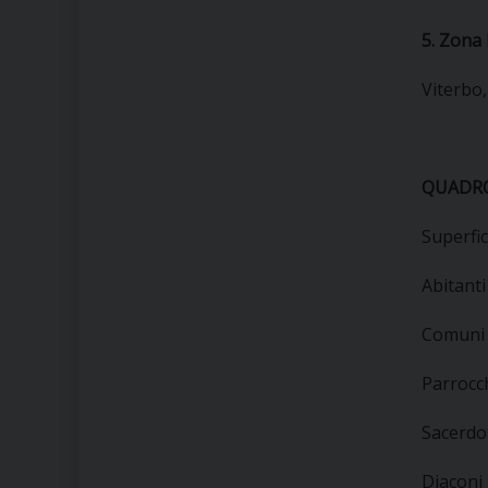
5. Zona 
Viterbo,
QUADRO
Superfi
Abitanti
Comuni
Parrocc
Sacerdot
Diaconi