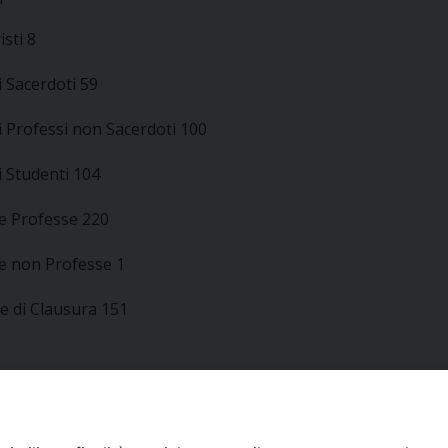
sti 8
i Sacerdoti 59
i Professi non Sacerdoti 100
i Studenti 104
se Professe 220
se non Professe 1
 di Clausura 151