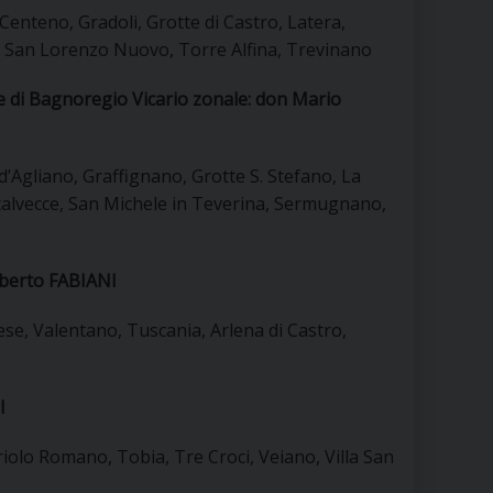
RE
enteno, Gradoli, Grotte di Castro, Latera,
 San Lorenzo Nuovo, Torre Alfina, Trevinano
e di Bagnoregio Vicario zonale: don Mario
TORALE DELLA CULTURA
 d’Agliano, Graffignano, Grotte S. Stefano, La
CATTOLICA NELLE SCUOLE (IRC)
ccalvecce, San Michele in Teverina, Sermugnano,
DELLA SALUTE
oberto FABIANI
PO LIBERO
ese, Valentano, Tuscania, Arlena di Castro,
 E PELLEGRINAGGI
I
I MINORI E CENTRO DI ASCOLTO DIOCESANO PER LA TUTELA DEI MINORI
riolo Romano, Tobia, Tre Croci, Veiano, Villa San