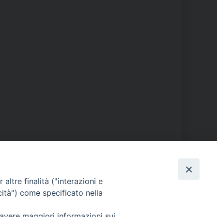
PHOTOGALLERY
altre finalità ("interazioni e
cità") come specificato nella
ORARI S. MESSE
 avere maggiori informazioni sui