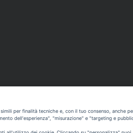
APPUNTAMENTI
imili per finalità tecniche e, con il tuo consenso, anche per 
amento dell'esperienza", "misurazione" e "targeting e pubbli
VIDEOGALLERY
i all'utilizzo dei cookie. Cliccando su "personalizza" puoi