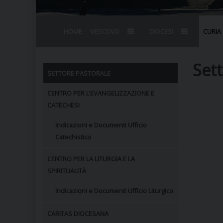
HOME
VESCOVO
DIOCESI
CURIA
BIOGRAFIA
STEMMA
OMELIE
AGENDA D
VESCOVADO
VESCOVI E
Sett
SETTORE PASTORALE
CENTRO PER L’EVANGELIZZAZIONE E
CATECHESI
Indicazioni e Documenti Ufficio
Catechistico
CENTRO PER LA LITURGIA E LA
SPIRITUALITÀ
Indicazioni e Documenti Ufficio Liturgico
CARITAS DIOCESANA