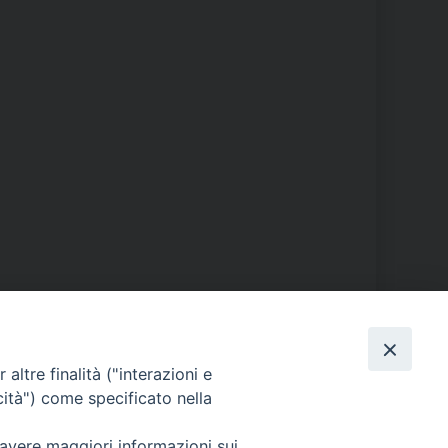
PHOTOGALLERY
altre finalità ("interazioni e
cità") come specificato nella
ORARI S. MESSE
 avere maggiori informazioni sui