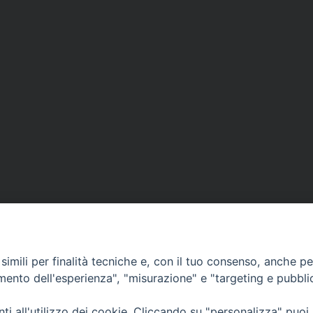
APPUNTAMENTI
imili per finalità tecniche e, con il tuo consenso, anche per 
amento dell'esperienza", "misurazione" e "targeting e pubbli
VIDEOGALLERY
i all'utilizzo dei cookie. Cliccando su "personalizza" puoi