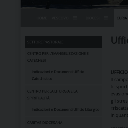
HOME
VESCOVO
DIOCESI
CURIA
BIOGRAFIA
STEMMA
OMELIE
AGENDA D
VESCOVADO
VESCOVI E
Uffi
SETTORE PASTORALE
CENTRO PER L’EVANGELIZZAZIONE E
CATECHESI
Indicazioni e Documenti Ufficio
UFFICI
Catechistico
Il campo
lo sport
CENTRO PER LA LITURGIA E LA
evasione
SPIRITUALITÀ
gli stre
«riscatt
Indicazioni e Documenti Ufficio Liturgico
in quant
CARITAS DIOCESANA