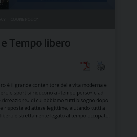
ACY
COOKIE POLICY
RALE
DEL CLERO
CO
t e Tempo libero
SANO)
RATIVO
IA
ero è il grande contenitore della vita moderna e
ibero e sport si riducono a «tempo perso» e ad
A LE CHIESE
«ricreazione» di cui abbiamo tutti bisogno dopo
are risposte ad attese legittime, aiutando tutti a
RELIGIOSO
SANO
mpo libero è strettamente legato al tempo occupato,