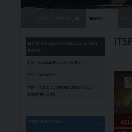
HOME
VESCOVO
DIOCESI
CURIA
BIOGRAFIA
STEMMA
OMELIE
AGENDA D
VESCOVADO
VESCOVI E
ITSP
ISTITUTO FILOSOFICO-TEOLOGICO “SAN
PIETRO”
ITSP – RELAZIONI E CONTENUTI
ITSP – INIZIATIVE
ITSP – SCUOLA DI FORMAZIONE ALLA
MINISTERIALITÀ
SETTORE PASTORALE