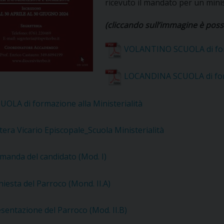
ricevuto il mandato per un mini
UFFICIO PER LA PASTORALE FAMILIARE
GIORNALINO MINISTRANTI
INDICAZIONI E DOCUMENTI PASTORALE FAMILIA
(cliccando sull’immagine è possi
UFFICIO PER LA PASTORALE GIOVANILE
VOLANTINO SCUOLA di form
UFFICIO PER L’EDUCAZIONE E LA SCUOLA – PAS
LOCANDINA SCUOLA di form
UFFICIO PER L’INSEGNAMENTO DELLA RELIGIONE 
UOLA di formazione alla Ministerialità
UFFICIO PER LA PASTORALE DELLA SALUTE
INDICAZIONI E DOCUMENTI UFFICIO PASTORALE 
tera Vicario Episcopale_Scuola Ministerialità
UFFICIO PER LA PASTORALE DELLO SPORT E TEM
UFFICIO PER LA PASTORALE DEL TURISMO, FESTE
manda del candidato (Mod. I)
UFFICIO PASTORALE CARCERARIA
hiesta del Parroco (Mond. II.A)
UFFICIO SERVIZIO DIOCESANO PER LA TUTELA DE
sentazione del Parroco (Mod. II.B)