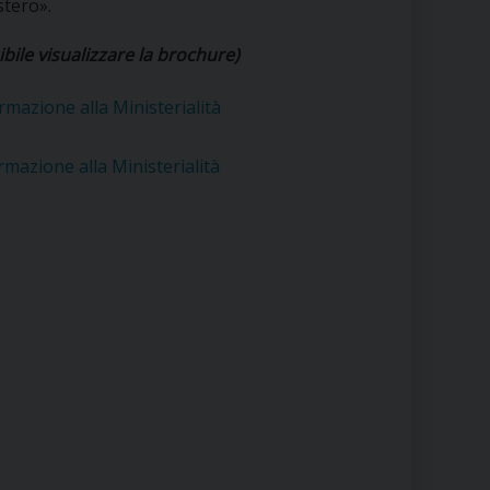
stero».
RE
bile visualizzare la brochure)
azione alla Ministerialità
TORALE DELLA CULTURA
azione alla Ministerialità
CATTOLICA NELLE SCUOLE (IRC)
DELLA SALUTE
PO LIBERO
 E PELLEGRINAGGI
I MINORI E CENTRO DI ASCOLTO DIOCESANO PER LA TUTELA DEI MINORI