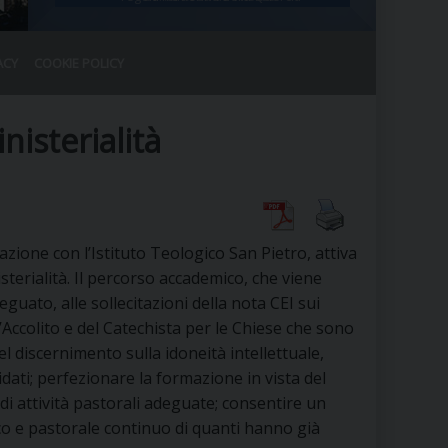
ACY
COOKIE POLICY
RALE
DEL CLERO
CO
nisterialità
SANO)
RATIVO
IA
razione con l’Istituto Teologico San Pietro, attiva
sterialità. Il percorso accademico, che viene
uato, alle sollecitazioni della nota CEI sui
A LE CHIESE
ell’Accolito e del Catechista per le Chiese che sono
nel discernimento sulla idoneità intellettuale,
RELIGIOSO
SANO
idati; perfezionare la formazione in vista del
a di attività pastorali adeguate; consentire un
o e pastorale continuo di quanti hanno già