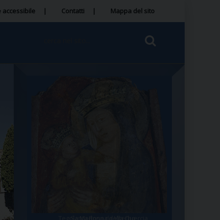
 accessibile
Contatti
Mappa del sito
Tegola Madonna della Quercia
Santa Rosa da Viterbo